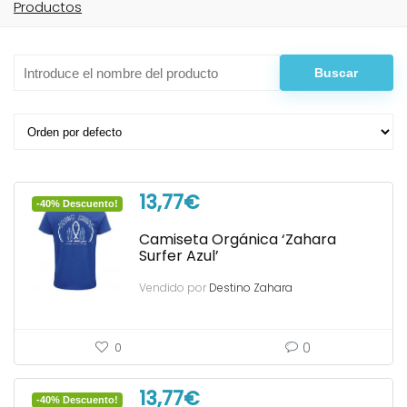
Productos
13,77
€
-40% Descuento!
Camiseta Orgánica ‘Zahara
Surfer Azul’
Vendido por
Destino Zahara
0
0
13,77
€
-40% Descuento!