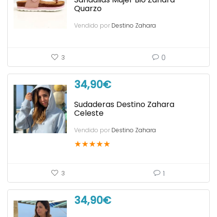
Quarzo
Vendido por
Destino Zahara
0
3
34,90
€
Sudaderas Destino Zahara
Celeste
Vendido por
Destino Zahara
★
★
★
★
★
1
3
34,90
€