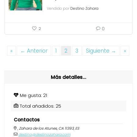
Vendido por
Destino Zahara
0
2
«
← Anterior
1
2
3
Siguiente →
»
Más detalles...
Me gusta: 21
Total añadidos: 25
Contactos
, Zahara de los Atunes, CA 11393, ES
destino@destinozahara.com