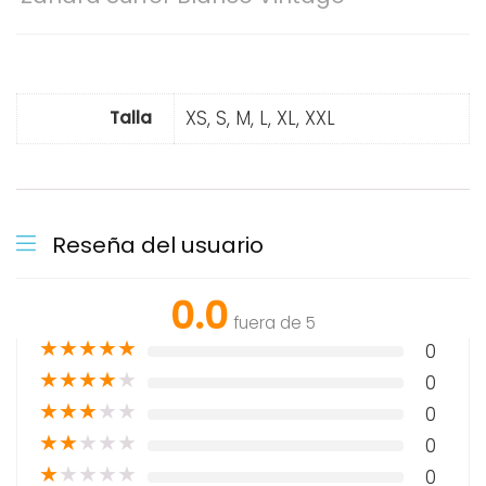
XS, S, M, L, XL, XXL
Talla
Reseña del usuario
0.0
fuera de 5
★
★
★
★
★
0
★
★
★
★
★
0
★
★
★
★
★
0
★
★
★
★
★
0
★
★
★
★
★
0