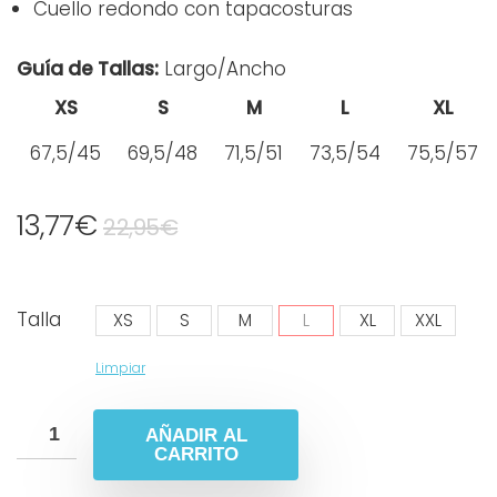
Cuello redondo con tapacosturas
Guía de Tallas:
Largo/Ancho
XS
S
M
L
XL
67,5/45
69,5/48
71,5/51
73,5/54
75,5/57
13,77
€
22,95
€
Talla
XS
S
M
L
XL
XXL
Limpiar
AÑADIR AL
CARRITO