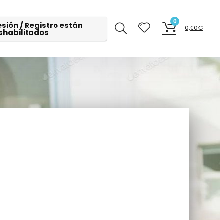
0
esión / Registro están
0,00
€
shabilitados