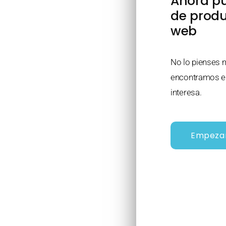
Ahora pu
de produ
web
No lo pienses 
encontramos en
interesa.
Empeza