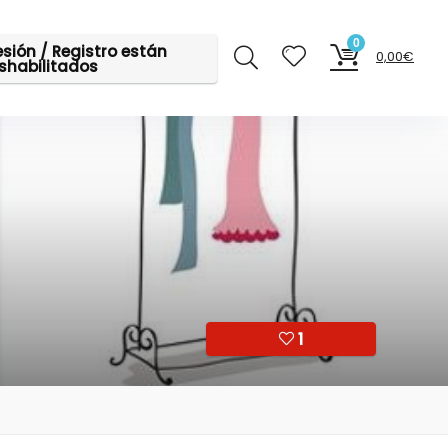
0
sesión / Registro están
0,00
€
shabilitados
1