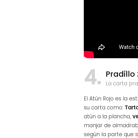
4
Pradillo
La carta pra
El Atún Rojo es la e
su carta como:
Tart
atún a la plancha,
v
manjar de almadraba
según la parte que 