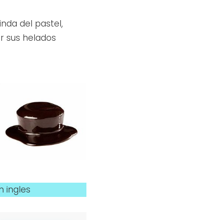
inda del pastel,
ar sus helados
n ingles