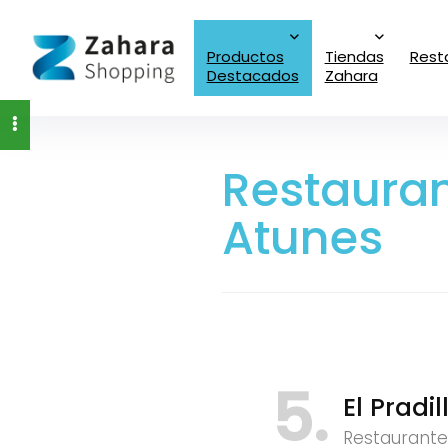
Productos
Tiendas
Rest
Destacados
Zahara
Restauran
Atunes
5
El Pradi
Restaurante 