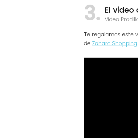
3
El video 
Video Pradil
Te regalamos este vi
de
Zahara Shopping