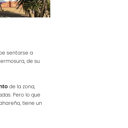
ebe sentarse a
 hermosura, de su
into
de la zona,
das. Pero lo que
Zahareña, tiene un