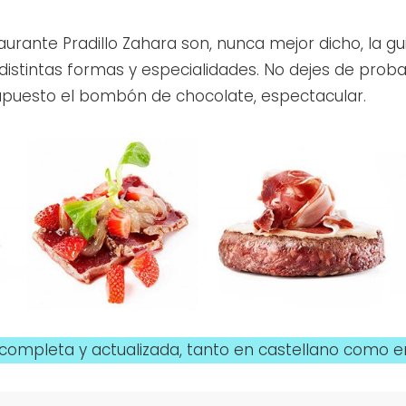
aurante Pradillo Zahara son, nunca mejor dicho, la gu
distintas formas y especialidades. No dejes de prob
supuesto el bombón de chocolate, espectacular.
completa y actualizada, tanto en castellano como e