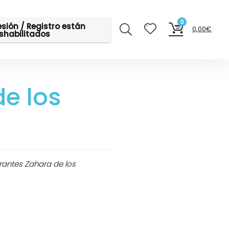
0
sesión / Registro están
0,00
€
shabilitados
de los
rantes Zahara de los