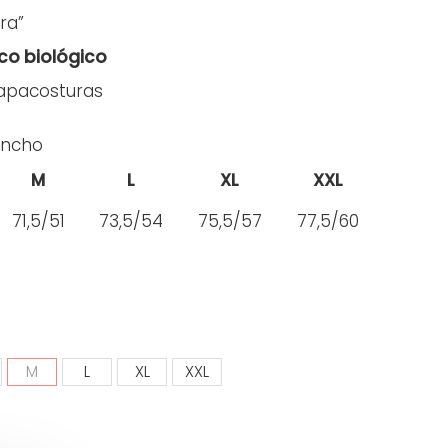
ra”
co biológico
tapacosturas
Ancho
M
L
XL
XXL
71,5/51
73,5/54
75,5/57
77,5/60
M
L
XL
XXL