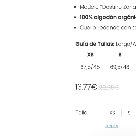
Modelo “Destino Zaha
100% algodón orgáni
Cuello redondo con 
Guía de Tallas:
Largo/
XS
S
67,5/45
69,5/48
13,77
€
22,95
€
Talla
XS
S
Limpiar