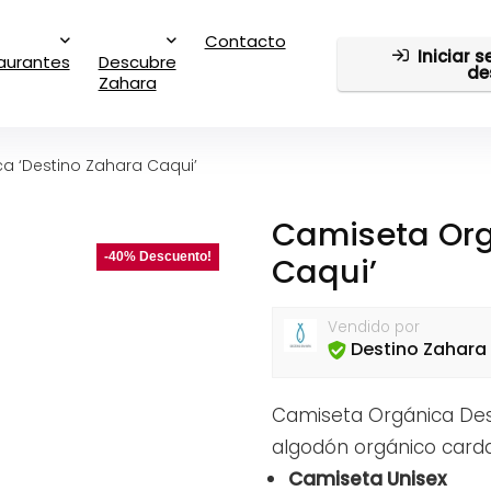
Contacto
Iniciar 
aurantes
Descubre
de
Zahara
a ‘Destino Zahara Caqui’
Camiseta Org
-40% Descuento!
Caqui’
Vendido por
Destino Zahara
Camiseta Orgánica De
algodón orgánico carda
Camiseta Unisex