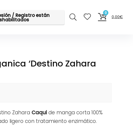
0
sesión / Registro están
0,00
€
shabilitados
anica ‘Destino Zahara
stino Zahara
Caqui
de manga corta 100%
do ligero con tratamiento enzimático.