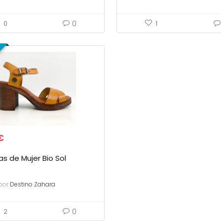
0
0
1
€
as de Mujer Bio Sol
por
Destino Zahara
0
2