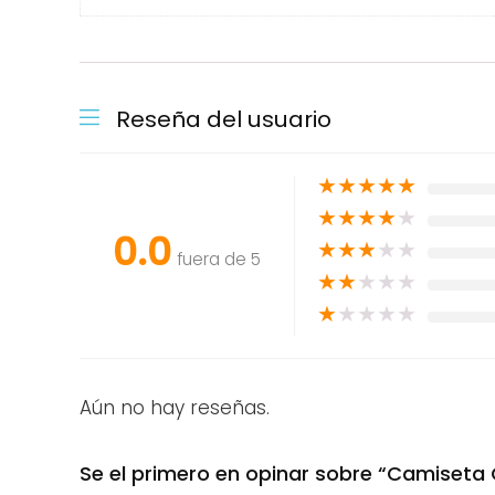
Reseña del usuario
★
★
★
★
★
★
★
★
★
★
0.0
★
★
★
★
★
fuera de 5
★
★
★
★
★
★
★
★
★
★
Aún no hay reseñas.
Se el primero en opinar sobre “Camiseta 