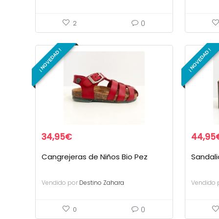
0
2
¡ NOVEDAD !
¡ NOVEDAD !
34,95
€
44,95
Cangrejeras de Niños Bio Pez
Sandali
Vendido por
Destino Zahara
Vendido 
0
0