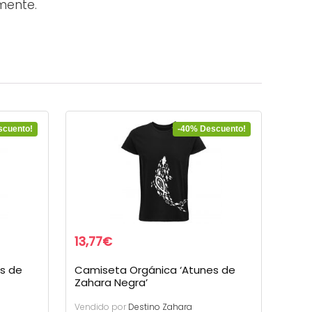
mente.
scuento!
-40% Descuento!
13,77
€
s de
Camiseta Orgánica ‘Atunes de
Zahara Negra’
Vendido por
Destino Zahara