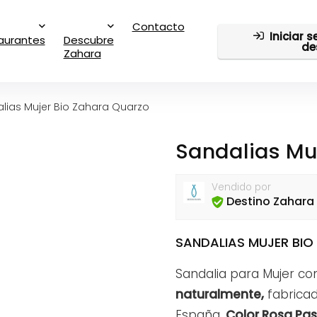
Contacto
Iniciar 
aurantes
Descubre
de
Zahara
lias Mujer Bio Zahara Quarzo
Sandalias Mu
Vendido por
Destino Zahara
SANDALIAS MUJER BI
Sandalia para Mujer co
naturalmente,
fabricad
España.
Color Rosa Pas