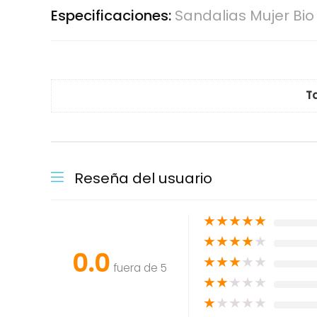
Especificaciones:
Sandalias Mujer Bi
Ta
Reseña del usuario
★
★
★
★
★
★
★
★
★
★
0.0
★
★
★
★
★
fuera de 5
★
★
★
★
★
★
★
★
★
★