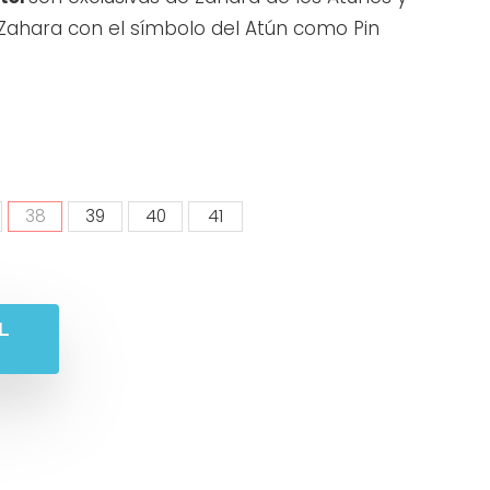
Zahara con el símbolo del Atún como Pin
38
39
40
41
L