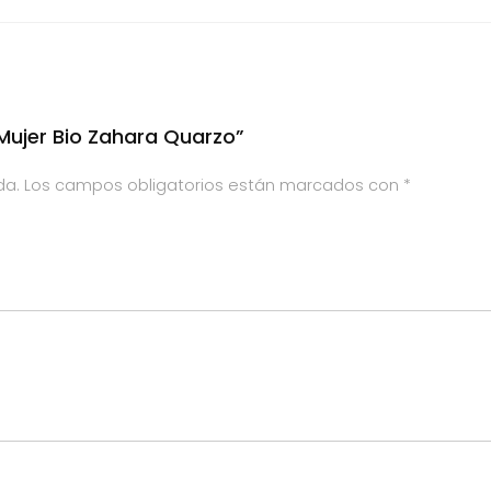
 Mujer Bio Zahara Quarzo”
da.
Los campos obligatorios están marcados con
*