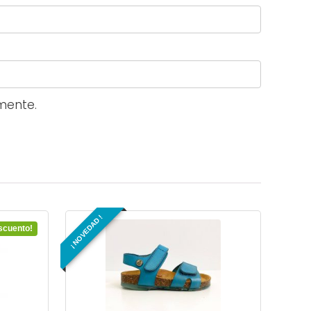
mente.
¡ NOVEDAD !
scuento!