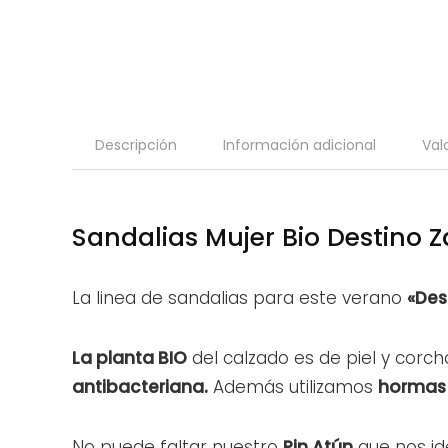
Descripción
Información adicional
Val
Sandalias Mujer Bio Destino 
La linea de sandalias para este verano
«Des
La planta BIO
del calzado es de piel y corch
antibacteriana.
Además utilizamos
hormas 
No puede faltar nuestro
Pin Atún
que nos ide