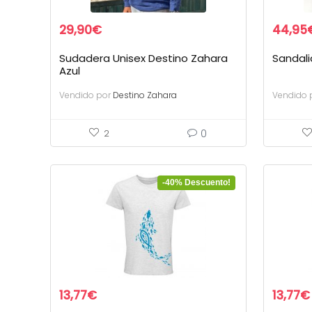
29,90
€
44,95
Sudadera Unisex Destino Zahara
Sandali
Azul
Vendido por
Destino Zahara
Vendido 
0
2
-40% Descuento!
13,77
€
13,77
€