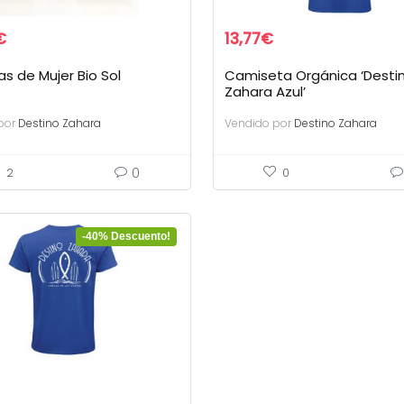
€
13,77
€
as de Mujer Bio Sol
Camiseta Orgánica ‘Desti
Zahara Azul’
por
Destino Zahara
Vendido por
Destino Zahara
0
2
0
-40% Descuento!