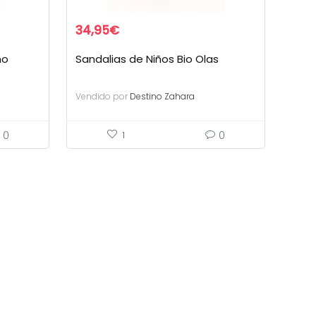
34,95
€
no
Sandalias de Niños Bio Olas
Vendido por
Destino Zahara
0
0
1