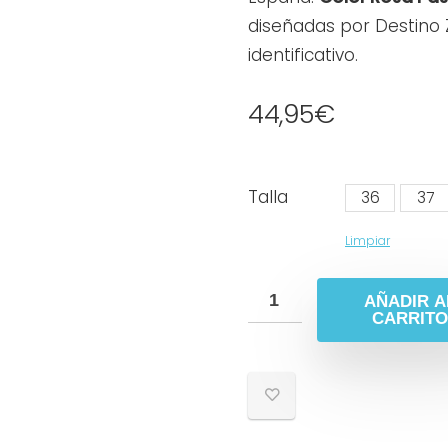
diseñadas por Destino 
identificativo.
44,95
€
Talla
36
37
Limpiar
AÑADIR A
CARRITO