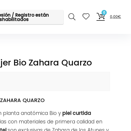
0
sesión / Registro están
0,00
€
shabilitados
jer Bio Zahara Quarzo
O ZAHARA QUARZO
n planta anatómica Bio y
piel curtida
as con materiales de primera calidad en
tel
son exclusivas de Zahara de los Atunes y