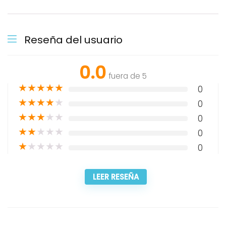
Reseña del usuario
0.0
fuera de 5
★
★
★
★
★
0
★
★
★
★
★
0
★
★
★
★
★
0
★
★
★
★
★
0
★
★
★
★
★
0
LEER RESEÑA