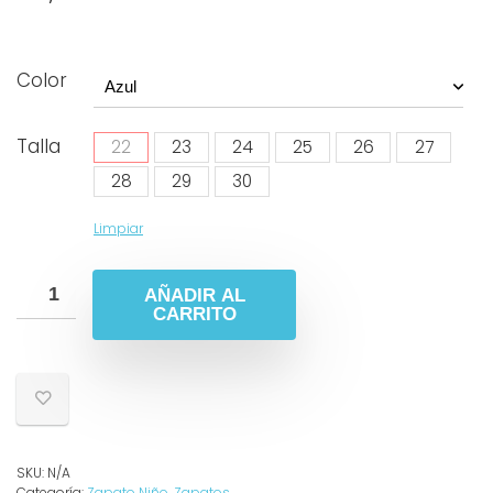
Color
Talla
22
23
24
25
26
27
28
29
30
Limpiar
AÑADIR AL
CARRITO
SKU:
N/A
Categoría:
Zapato Niño
,
Zapatos