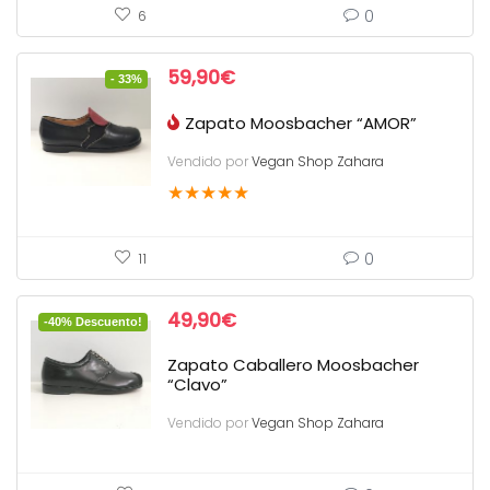
0
6
59,90
€
- 33%
Zapato Moosbacher “AMOR”
Vendido por
Vegan Shop Zahara
★
★
★
★
★
0
11
49,90
€
-40% Descuento!
Zapato Caballero Moosbacher
“Clavo”
Vendido por
Vegan Shop Zahara