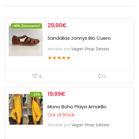
29,90
€
-40% Descuento!
Sandalias Jonnys Bio Cuero
Vendido por
Vegan Shop Zahara
★
★
★
★
★
1
2
19,99
€
- 23%
Mono Boho Playa Amarillo
Out of Stock
Vendido por
Vegan Shop Zahara