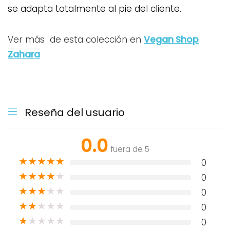
se adapta totalmente al pie del cliente.
Ver más de esta colección en
Vegan Shop
Zahara
Reseña del usuario
0.0
fuera de 5
★
★
★
★
★
0
★
★
★
★
★
0
★
★
★
★
★
0
★
★
★
★
★
0
★
★
★
★
★
0