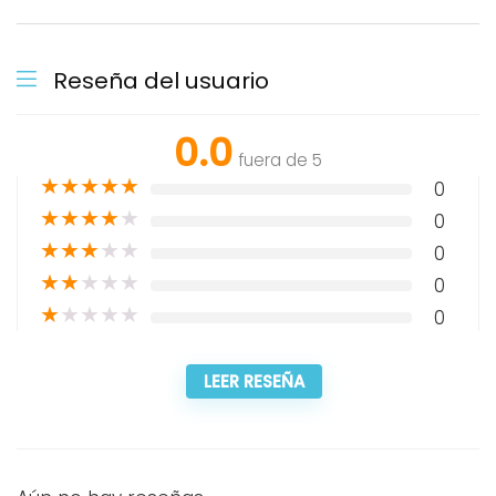
Reseña del usuario
0.0
fuera de 5
★
★
★
★
★
0
★
★
★
★
★
0
★
★
★
★
★
0
★
★
★
★
★
0
★
★
★
★
★
0
LEER RESEÑA