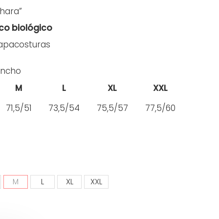
hara”
co biológico
tapacosturas
Ancho
M
L
XL
XXL
71,5/51
73,5/54
75,5/57
77,5/60
M
L
XL
XXL