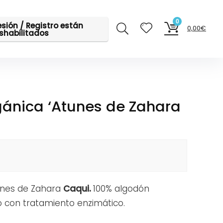
0
sesión / Registro están
0,00
€
shabilitados
ánica ‘Atunes de Zahara
unes de Zahara
Caqui.
100% algodón
o con tratamiento enzimático.