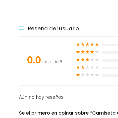
Reseña del usuario
★
★
★
★
★
★
★
★
★
★
0.0
★
★
★
★
★
fuera de 5
★
★
★
★
★
★
★
★
★
★
Aún no hay reseñas.
Se el primero en opinar sobre “Camiseta 