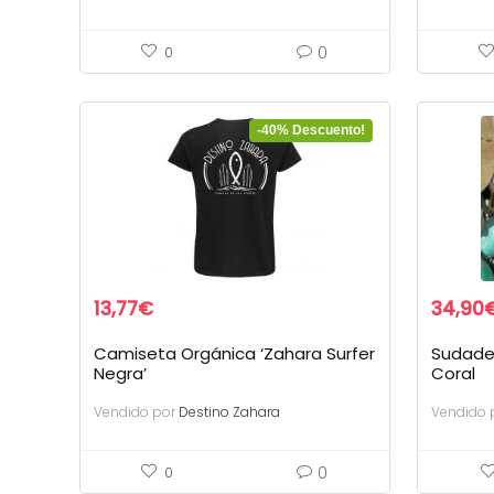
0
0
-40% Descuento!
13,77
€
34,90
Camiseta Orgánica ‘Zahara Surfer
Sudade
Negra’
Coral
Vendido por
Destino Zahara
Vendido 
0
0