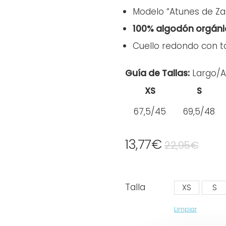
Modelo “Atunes de Za
100% algodón orgáni
Cuello redondo con 
Guía de Tallas:
Largo/
XS
S
67,5/45
69,5/48
13,77
€
22,95
€
Talla
XS
S
Limpiar