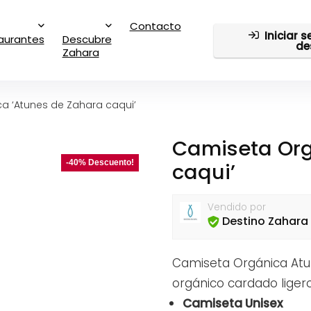
Contacto
Iniciar 
aurantes
Descubre
de
Zahara
a ‘Atunes de Zahara caqui’
Camiseta Org
-40% Descuento!
caqui’
Vendido por
Destino Zahara
Camiseta Orgánica At
orgánico cardado liger
Camiseta Unisex