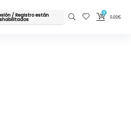
0
sesión / Registro están
0,00
€
shabilitados